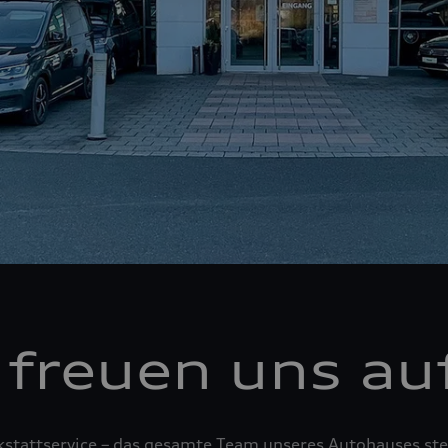
 freuen uns auf
tattservice – das gesamte Team unseres Autohauses steh