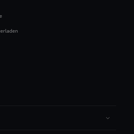
e
erladen