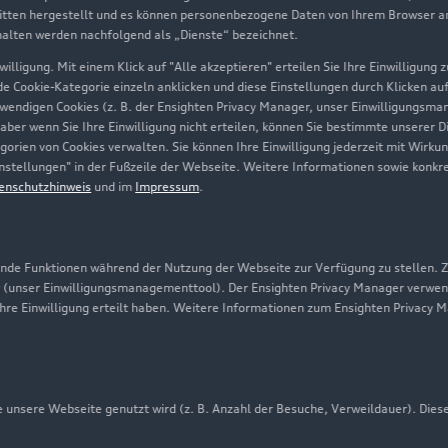
tten hergestellt und es können personenbezogene Daten von Ihrem Browser an 
Über Audi
halten werden nachfolgend als „Dienste“ bezeichnet.
illigung. Mit einem Klick auf "Alle akzeptieren" erteilen Sie Ihre Einwilligung
Unternehmen
ede Cookie-Kategorie einzeln anklicken und diese Einstellungen durch Klicken au
twendigen Cookies (z. B. der Ensighten Privacy Manager, unser Einwilligungsma
Karriere
 aber wenn Sie Ihre Einwilligung nicht erteilen, können Sie bestimmte unserer 
orien von Cookies verwalten. Sie können Ihre Einwilligung jederzeit mit Wirku
Investor Relations
-Einstellungen" in der Fußzeile der Webseite. Weitere Informationen sowie ko
enschutzhinweis
und im
Impressum
.
Presse & Media Center
Datenschutz
Audi erleben
de Funktionen während der Nutzung der Webseite zur Verfügung zu stellen. Zu
 (unser Einwilligungsmanagementtool). Der Ensighten Privacy Manager verwen
Newsletter
ihre Einwilligung erteilt haben. Weitere Informationen zum Ensighten Privacy 
unsere Webseite genutzt wird (z. B. Anzahl der Besuche, Verweildauer). Dies