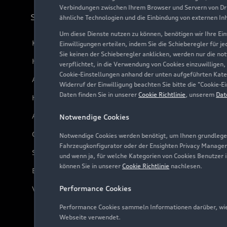
Verbindungen zwischen Ihrem Browser und Servern von Dri
Support
ähnliche Technologien und die Einbindung von externen In
Um diese Dienste nutzen zu können, benötigen wir Ihre Einw
Kundenservice
Einwilligungen erteilen, indem Sie die Schieberegler für j
Sie keinen der Schieberegler anklicken, werden nur die no
Händlersuche
verpflichtet, in die Verwendung von Cookies einzuwilligen,
Cookie-Einstellungen anhand der unten aufgeführten Kateg
Audi Code
Widerruf der Einwilligung beachten Sie bitte die "Cookie
Daten finden Sie in unserer
Cookie Richtlinie
, unserem
Dat
Häufige Fragen (FAQ)
Audi Online Beratung
Notwendige Cookies
Online-Terminvereinbarung
Notwendige Cookies werden benötigt, um Ihnen grundlegen
Fahrzeugkonfigurator oder der Ensighten Privacy Manager
Servicekontakt
und wenn ja, für welche Kategorien von Cookies Benutzer 
können Sie in unserer
Cookie Richtlinie
nachlesen.
Bordbuch & Bedienungsanleitungen
Performance Cookies
Verträge kündigen
Performance Cookies sammeln Informationen darüber, wie 
Webseite verwendet.