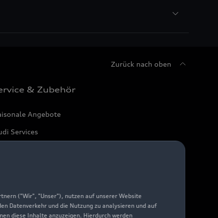
Zurück nach oben
ervice & Zubehör
aisonale Angebote
di Services
arantie
di digital services
yAudi
nern ("Wir", "Unser"), nutzen auf unserer Website
 den Datenverkehr und die Nutzung zu analysieren und auf
hnen diese Inhalte anzuzeigen. Hierdurch werden