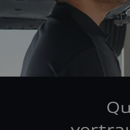
Qu
vertra