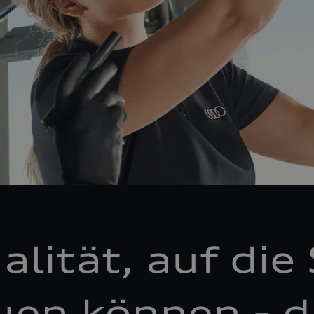
alität, auf die 
uen können - d